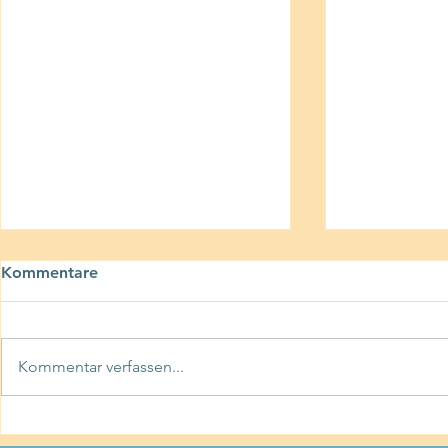
Kommentare
„Fibermaxxing“
Kommentar verfassen...
Mental Load