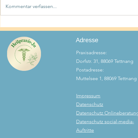
„Fibermaxxing“
Kommentar verfassen...
Mental Load
unsichtbare
Adresse
Praxisadresse:
Dorfstr. 31, 88069 Tettnang
Postadresse:
Muttelsee 1, 88069 Tettnang
Impressum
Datenschutz
Datenschutz Onlineberatun
Datenschutz social-media-
Auftritte