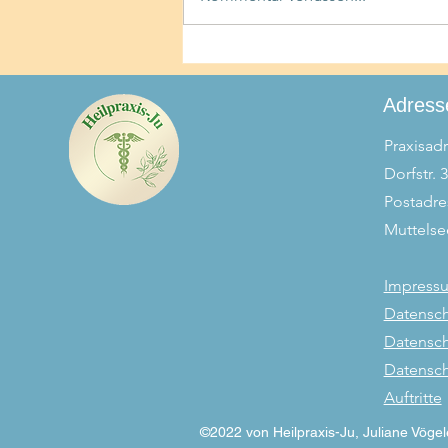
Adress
Praxisadr
Dorfstr. 
Postadre
Muttelse
Impress
Datensch
Datensch
Datensch
Auftritte
©2022 von Heilpraxis-Ju, Juliane Vögele,