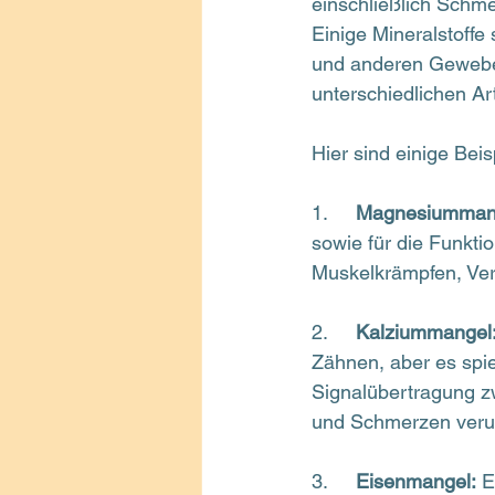
einschließlich Schme
Einige Mineralstoffe
und anderen Geweben
unterschiedlichen A
Hier sind einige Beis
1.     
Magnesiumman
sowie für die Funkt
Muskelkrämpfen, Ve
2.     
Kalziummangel
Zähnen, aber es spie
Signalübertragung z
und Schmerzen veru
3.     
Eisenmangel:
 E