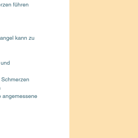
rzen führen 
Mangel kann zu 
 und 
d Schmerzen 
 
ne angemessene 