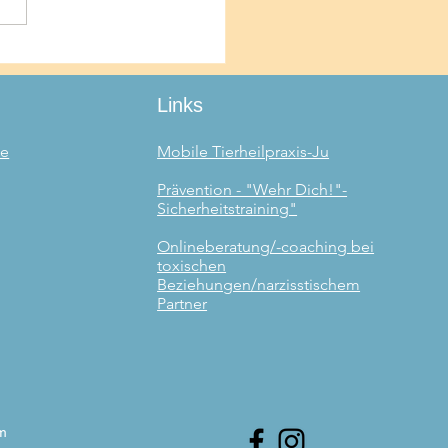
 Gewalt als „Komödie“
auft wird
Links
de
Mobile Tierheilpraxis-Ju
Prävention - "Wehr Dich!"-
Sicherheitstraining"
Onlineberatung/-coaching bei
toxischen
Beziehungen/narzisstischem
Partner
om