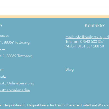
Mental Load - die
Wenn
unsichtbare Belastung
verk
e
Kontakte:
esse:
mail: info@heilpraxis-ju.
Telefon: 07543 500 357
31, 88069 Tettnang
Mobil: 0151 537 288 58
sse:
e 1, 88069 Tettnang
Blog
um
utz
utz Onlineberatung
utz social-media-
 Heilpraktikerin, Heilpraktikerin für Psychotherapie. Erstellt mit Wix.c