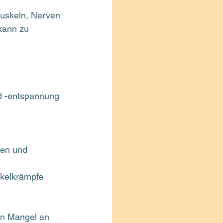
Muskeln, Nerven 
kann zu 
nd -entspannung 
 
hen und 
kelkrämpfe 
Ein Mangel an 